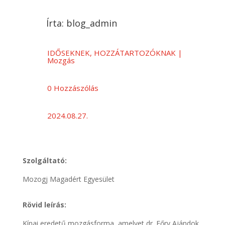
Írta:
blog_admin
IDŐSEKNEK, HOZZÁTARTOZÓKNAK
|
Mozgás
0 Hozzászólás
2024.08.27.
Szolgáltató:
Mozogj Magadért Egyesület
Rövid leírás:
Kínai eredetű mozgásforma, amelyet dr. Eőry Ajándok