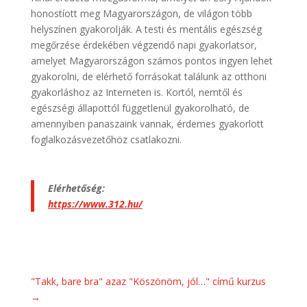
honostíott meg Magyarországon, de világon több
helyszínen gyakorolják. A testi és mentális egészség
megőrzése érdekében végzendő napi gyakorlatsor,
amelyet Magyarországon számos pontos ingyen lehet
gyakorolni, de elérhető forrásokat találunk az otthoni
gyakorláshoz az Interneten is. Kortól, nemtől és
egészségi állapottól függetlenül gyakorolható, de
amennyiben panaszaink vannak, érdemes gyakorlott
foglalkozásvezetőhöz csatlakozni.
Elérhetőség:
https://www.312.hu/
"Takk, bare bra" azaz "Köszönöm, jól…" című kurzus
→