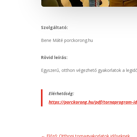
Szolgáltató:
Bene Máté porckorong.hu
Rövid leírás:
Egyszerű, otthon végezhető gyakorlatok a legid
Elérhetőség:
https://porckorong.hu/pdf/tornaprogram-i
←
Előző: Otthoni tornagyakorlatok időseknek