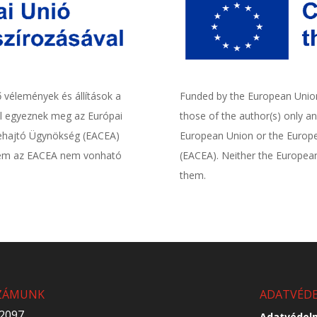
ő vélemények és állítások a
Funded by the European Union
nül egyeznek meg az Európai
those of the author(s) only an
grehajtó Ügynökség (EACEA)
European Union or the Europe
, sem az EACEA nem vonható
(EACEA). Neither the Europea
them.
ZÁMUNK
ADATVÉD
 2097
Adatvédel