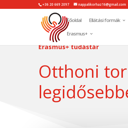
+36 20 669 2097
nappalikorhaz16@gmail.com
Főoldal
Ellátási formák
Erasmus+
Erasmus+ tudástár
Otthoni to
legidősebb