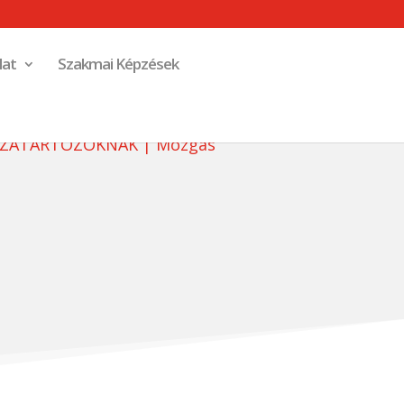
lat
Szakmai Képzések
ZZÁTARTOZÓKNAK
|
Mozgás