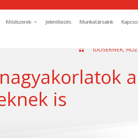
Módszerek
Jelentkezés
Munkatársaink
Kapcso
IDŐSEKNEK, HO

rnagyakorlatok a
eknek is