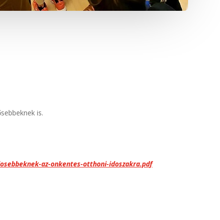
ősebbeknek is.
dosebbeknek-az-onkentes-otthoni-idoszakra.pdf