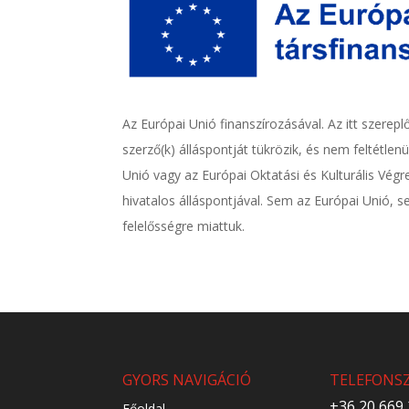
Az Európai Unió finanszírozásával. Az itt szerepl
szerző(k) álláspontját tükrözik, és nem feltétle
Unió vagy az Európai Oktatási és Kulturális Vé
hivatalos álláspontjával. Sem az Európai Unió
felelősségre miattuk.
GYORS NAVIGÁCIÓ
TELEFONS
+36 20 669
Főoldal