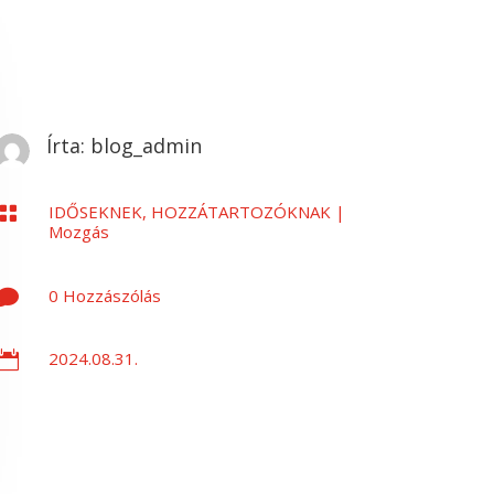
Írta:
blog_admin
IDŐSEKNEK, HOZZÁTARTOZÓKNAK
|

Mozgás
0 Hozzászólás

2024.08.31.
