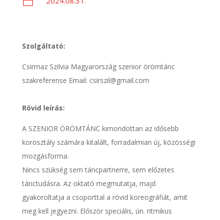
2024.08.31.

Szolgáltató:
Csirmaz Szilvia Magyarország szenior örömtánc
szakreferense Email: csirszil@gmail.com
Rövid leírás:
A SZENIOR ÖRÖMTÁNC kimondottan az idősebb
korosztály számára kitalált, forradalmian új, közösségi
mozgásforma.
Nincs szükség sem táncpartnerre, sem előzetes
tánctudásra. Az oktató megmutatja, majd
gyakoroltatja a csoporttal a rövid koreográfiát, amit
meg kell jegyezni. Először speciális, ún. ritmikus