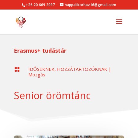
+36 20 669 2097
nappalikorhaz16@gmail.com
Erasmus+ tudástár
IDŐSEKNEK, HOZZÁTARTOZÓKNAK
|

Mozgás
Senior örömtánc