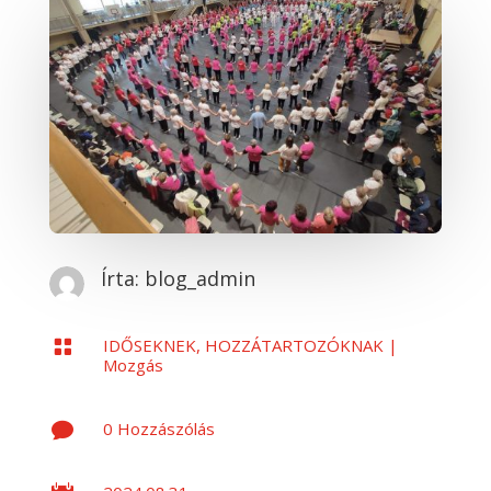
Írta:
blog_admin
IDŐSEKNEK, HOZZÁTARTOZÓKNAK
|

Mozgás
0 Hozzászólás
